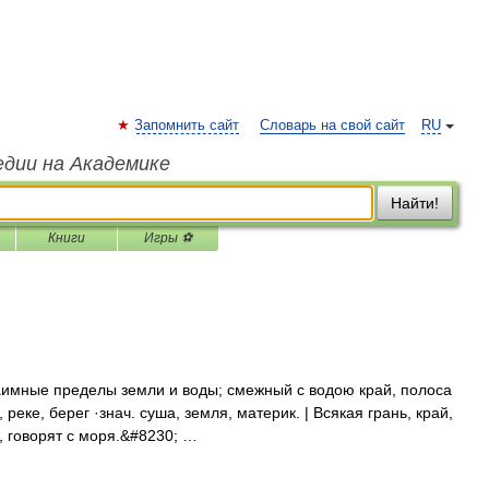
Запомнить сайт
Словарь на свой сайт
RU
едии на Академике
Найти!
Книги
Игры ⚽
аимные пределы земли и воды; смежный с водою край, полоса
реке, берег ·знач. суша, земля, материк. | Всякая грань, край,
, говорят с моря.&#8230; …