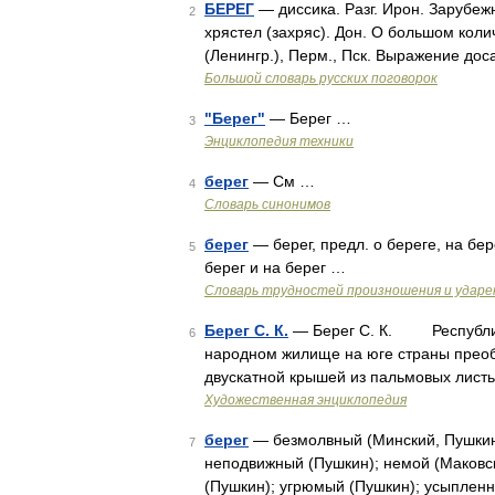
БЕРЕГ
— диссика. Разг. Ирон. Зарубежн
2
хрястел (захряс). Дон. О большом количе
(Ленингр.), Перм., Пск. Выражение до
Большой словарь русских поговорок
"Берег"
— Берег …
3
Энциклопедия техники
берег
— См …
4
Словарь синонимов
берег
— берег, предл. о береге, на бер
5
берег и на берег …
Словарь трудностей произношения и ударен
Берег С. К.
— Берег С. К. Республика
6
народном жилище на юге страны преоб
двускатной крышей из пальмовых листь
Художественная энциклопедия
берег
— безмолвный (Минский, Пушкин);
7
неподвижный (Пушкин); немой (Маковск
(Пушкин); угрюмый (Пушкин); усыплен