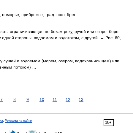
оморье, прибрежье, трад. поэт. брег …
ть, ограничивающая по бокам реку, ручей или озеро. берег
 одной стороны, водоемом и водотоком, с другой. → Рис. 60,
у сушей и водоемом (морем, озером, водохранилищем) или
менным потоком) …
7
8
9
10
11
12
13
ка
,
Реклама на сайте
18+