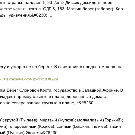
ые страны. Балдаев 1, 33. /em> Диссик диссидент. Берег
стве чего л., кого л. СДГ 3, 183. Маткин берег (заберег)! Кар.
сады, удивления,&#8230; …
егу и устарелое на береге. В сочетании с предлогом «на»: на
ия в современном русском языке
 Берег Слоновой Кости, государство в Западной Африке. В
ладают прямоугольные в плане, деревянные дома с
ев на северо западе круглые в плане, с&#8230; …
 крутой (Рылеев); мертвый (Чулков); молчаливый (Горький);
ий); очарованный (Козлов); сонный (Башкин, Тютчев); тихий
ный (Пушкин) Эпитеты&#8230; …