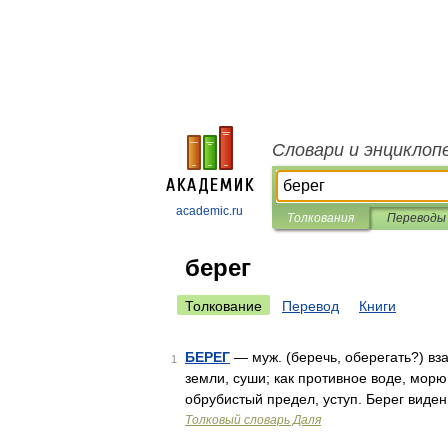
Словари и энциклоп
academic.ru
Толкования
Переводы
берег
Толкование
Перевод
Книги
БЕРЕГ
— муж. (беречь, оберегать?) вз
1
земли, суши; как противное воде, морю, 
обрубистый предел, уступ. Берег виден
Толковый словарь Даля