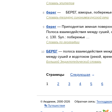
Словарь эпитетов
берег
— БЕРЕГ, взморье, побережье, п
8
Словарь-тезаурус синонимов русской речи
берег
— Приподнятая земная поверхнос
9
Полоса взаимодействия между сушей, с
с. 130. Syn.: побережье …
Словарь по географии
БЕРЕГ
— полоса взаимодействия межд
10
между сушей и водотоком (рекой, вре
Большой Энциклопедический словарь
Страницы
Следующая
→
1
2
3
4
5
6
© Академик, 2000-2026
Обратная связь:
Техподдерж
👣 Путешествия